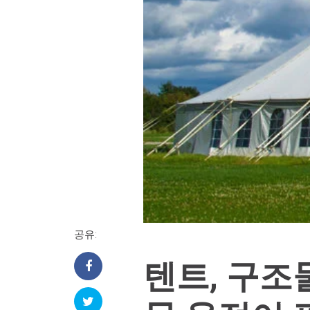
공유:
텐트, 구조