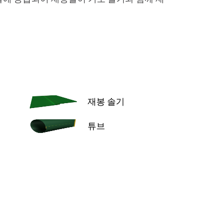
재봉 솔기
튜브