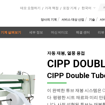
한국어
데모 요청하기
가격 책정
포장 기계
당사의 기계
서비스 대상 산업
기술
서비
기계 살펴보기
세부 정보
머신 비디오
해결 센터
리뷰
자동 재봉, 열풍 용접
CIPP DOUB
CIPP Double T
이 완벽한 튜브 재봉 시스템은 C
다. 평평한 시트 재료와 미리 
니다. 사전 성형된 튜브는 재봉