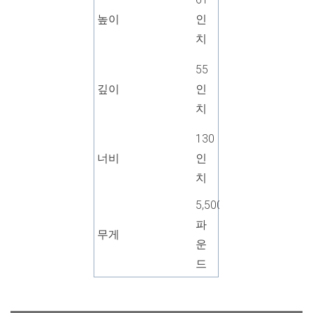
높이
인
치
55
깊이
인
치
130
너비
인
치
5,500
파
무게
운
드