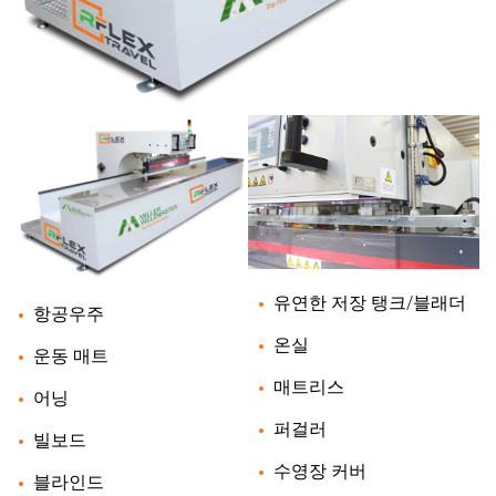
유연한 저장 탱크/블래더
항공우주
온실
운동 매트
매트리스
어닝
퍼걸러
빌보드
수영장 커버
블라인드