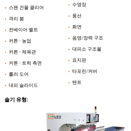
수영장
스팬 건물 클리어
풍선
격리 붐
화면
컨베이어 벨트
음영/장력 구조
커튼 - 농업
대피소 구조물
커튼 - 체육관
표지판
커튼 - 트럭 측면
타포린/커버
롤러 도어
텐트
대피 슬라이드
솔기 유형: