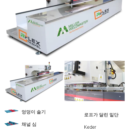
엉덩이 솔기
로프가 달린 밑단
채널 심
Keder