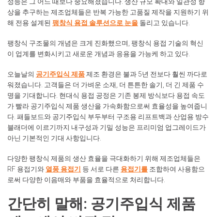
성능은 그 어느 때보다 중요해졌습니다. 생산 규모 확대와 일관성 향
상을 추구하는 제조업체들은 반복 가능한 고품질 제작을 지원하기 위
해 전용 설계된
팽창식 용접 솔루션으로 눈을
돌리고 있습니다.
팽창식 구조물의 개념은 크게 진화했으며, 팽창식 용접 기술의 혁신
이 업계를 변화시키고 새로운 개념과 응용을 가능케 하고 있다.
오늘날의
공기주입식 제품
제조 환경은 불과 5년 전보다 훨씬 까다로
워졌습니다. 고객들은 더 가벼운 소재, 더 튼튼한 솔기, 더 긴 제품 수
명을 기대합니다. 현대식 용접 공정은 기존 봉제 방식보다 용접 속도
가 빨라 공기주입식 제품 생산을 가속화함으로써 효율성을 높여줍니
다. 패들보드와 공기주입식 부두부터 구조용 리프트백과 산업용 방수
블래더에 이르기까지 내구성과 기밀 성능은 프리미엄 업그레이드가
아닌 기본적인 기대 사항입니다.
다양한 팽창식 제품의 생산 효율을 극대화하기 위해 제조업체들은
RF 용접기와
열풍 용접기
등 서로 다른
용접기를
조합하여 사용함으
로써 다양한 이음매와 부품을 효율적으로 처리합니다.
간단히 말해: 공기주입식 제품