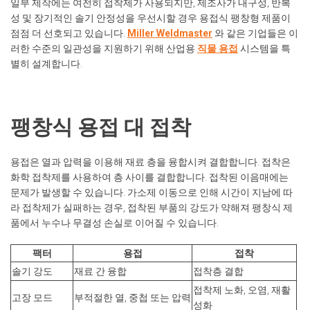
일부 제작에는 여전히 접착제가 사용되지만, 제조사가 내구성, 반복
성 및 장기적인 솔기 안정성을 우선시할 경우 용접식 팽창형 제품이
점점 더 선호되고 있습니다.
Miller Weldmaster
와 같은 기업들은 이
러한 수준의 일관성을 지원하기 위해 산업용
직물 용접
시스템을 특
별히 설계합니다.
팽창식 용접 대 접착
용접은 열과 압력을 이용해 재료 층을 융합시켜 결합합니다. 접착은
화학 접착제를 사용하여 층 사이를 결합합니다. 접착된 이음매에는
문제가 발생할 수 있습니다. 가소제 이동으로 인해 시간이 지남에 따
라 접착제가 실패하는 경우, 접착된 부품의 강도가 약해져 팽창식 제
품에서 누수나 무결성 손실로 이어질 수 있습니다.
팩터
용접
접착
솔기 강도
재료 간 융합
접착층 결합
접착제 노화, 오염, 재활
고장 모드
부적절한 열, 중첩 또는 압력
성화