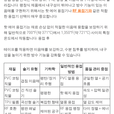
라집니다. 팽창식 제품에서 내구성이 뛰어나고 방수 기능이 있는 이
음매를 구현하기 위해서는 핫 에어 용접기나
RF 용접기와
같은 적합
한 용접기 선택이 매우 중요합니다.
핫 에어 용접기는 재료 손상 없이 적절한 이음매 융합을 보장하기 위
해 일반적으로 700°F(약 371°C)에서 1,350°F(약 721°C) 사이의 특정
온도에서 작동합니다. 용접 후
테이프를 적용하면 이음매를 보강하고, 수분 침투를 방지하며, 내구
성을 높이기 위한 방수 기능을 강화할 수 있습니다.
일반적인 용접
재질
솔기 유형
기하학
품질 관리 중점
방법
PVC 코팅
평탄/장거
PVC 열풍 용
균일한 열 + 공기
겹침 이음매
직물
리 주행
접
흐름
PVC 코팅
긴 직선 솔
속도 + 압력 일관
평평한
핫 웨지 용접
직물
기
성
TPU 필름
곡선형 솔기
복잡한 형태
열풍 용접
열 감도 제어
RF 호환
평판 패널
RF 용접 팽창
다이 정렬 + 에너
제어된 공구