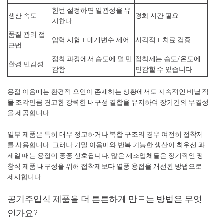
한번 설정하면 일관성을 유
생산 속도
경화 시간 필요
지한다
품질 관리 접
압력 시험 + 매개변수 제어
시각적 + 치료 검증
근법
접착 과정에서 습도에 덜 민
접착제는 습도/온도에
환경 민감성
감함
민감할 수 있습니다
용접 이음매는 환경적 요인이 존재하는 상황에서도 지속적인 비닐 직
물 조각만큼 견고한 강력한 내구성 결합을 유지하여 장기간의 무결성
을 제공합니다.
일부 제품은 특히 매우 정교하거나 복합 구조의 경우 여전히 접착제
를 사용합니다. 그러나 기밀 이음매와 반복 가능한 생산이 최우선 과
제일 때는 용접이 종종 선호됩니다. 많은 제조업체들은 장기적인 팽
창식 제품 내구성을 위해 접착제보다 열풍 용접을 개선된 방법으로
제시합니다.
공기주입식 제품을 더 튼튼하게 만드는 방법은 무엇
인가요?